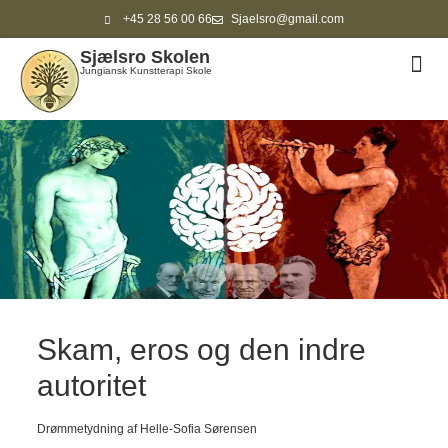
+45 28 56 00 66
Sjaelsro@gmail.com
Sjælsro Skolen
ANDR
Jungiansk Kunstterapi Skole
Skam, eros og den indre
autoritet
Drømmetydning af Helle-Sofia Sørensen