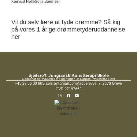
Kærligst
HelleSofia Sørensen
Vil du selv lære at tyde drømme? Så kig
på vores
1 årige drømmetyderuddannelse
her
Sjælsro® Jungiansk Kunstterapi Skole
Godkendt og evalueret af Foreningen af Danske Psykoterapeuter
+45 28 56 00 66
Sjaelsro@gmail.com
Kappelevvej 7, 2670 Greve
CVR 27197663