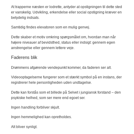
At trapperne næsten er lodrette, antyder at opstigningen til dette sted
er vanskelig. Udvikling, erkendelse eller social opstigning kræver en
betydelig indsats.
Samtidig findes elevatoren som en mulig genvej.
Dette skaber et motiv omkring spørgsmålet om, hvordan man når
højere niveauer af bevidsthed, status eller indsigt: gennem egen
anstrengelse eller gennem lettere veje.
Faderens blik
Drømmens afgørende vendepunkt kommer, da faderen ser alt.
Videooptagelserne fungerer som et stærkt symbol på en instans, der
registrerer hele personligheden uden undtagelse.
Dette kan forstås som et billede på Selvet i jungiansk forstand – den
psykiske helhed, som ser mere end egoet ser.
Ingen handling forbliver skjult.
Ingen hemmelighed kan opretholdes.
Alt bliver synligt.