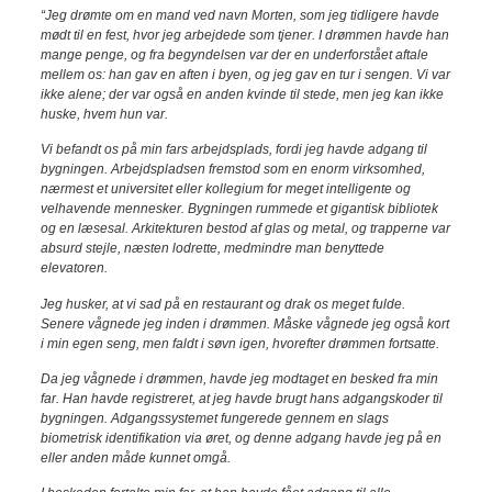
“Jeg drømte om en mand ved navn Morten, som jeg tidligere havde
mødt til en fest, hvor jeg arbejdede som tjener. I drømmen havde han
mange penge, og fra begyndelsen var der en underforstået aftale
mellem os: han gav en aften i byen, og jeg gav en tur i sengen. Vi var
ikke alene; der var også en anden kvinde til stede, men jeg kan ikke
huske, hvem hun var.
Vi befandt os på min fars arbejdsplads, fordi jeg havde adgang til
bygningen. Arbejdspladsen fremstod som en enorm virksomhed,
nærmest et universitet eller kollegium for meget intelligente og
velhavende mennesker. Bygningen rummede et gigantisk bibliotek
og en læsesal. Arkitekturen bestod af glas og metal, og trapperne var
absurd stejle, næsten lodrette, medmindre man benyttede
elevatoren.
Jeg husker, at vi sad på en restaurant og drak os meget fulde.
Senere vågnede jeg inden i drømmen. Måske vågnede jeg også kort
i min egen seng, men faldt i søvn igen, hvorefter drømmen fortsatte.
Da jeg vågnede i drømmen, havde jeg modtaget en besked fra min
far. Han havde registreret, at jeg havde brugt hans adgangskoder til
bygningen. Adgangssystemet fungerede gennem en slags
biometrisk identifikation via øret, og denne adgang havde jeg på en
eller anden måde kunnet omgå.