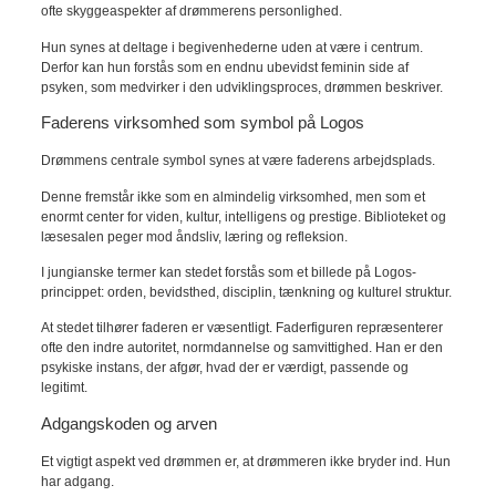
ofte skyggeaspekter af drømmerens personlighed.
Hun synes at deltage i begivenhederne uden at være i centrum.
Derfor kan hun forstås som en endnu ubevidst feminin side af
psyken, som medvirker i den udviklingsproces, drømmen beskriver.
Faderens virksomhed som symbol på Logos
Drømmens centrale symbol synes at være faderens arbejdsplads.
Denne fremstår ikke som en almindelig virksomhed, men som et
enormt center for viden, kultur, intelligens og prestige. Biblioteket og
læsesalen peger mod åndsliv, læring og refleksion.
I jungianske termer kan stedet forstås som et billede på Logos-
princippet: orden, bevidsthed, disciplin, tænkning og kulturel struktur.
At stedet tilhører faderen er væsentligt. Faderfiguren repræsenterer
ofte den indre autoritet, normdannelse og samvittighed. Han er den
psykiske instans, der afgør, hvad der er værdigt, passende og
legitimt.
Adgangskoden og arven
Et vigtigt aspekt ved drømmen er, at drømmeren ikke bryder ind. Hun
har adgang.