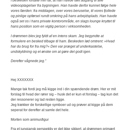
I beskeden fortalte min far, at han havde fået adgang til alle
videooptagelser fra bygningen. Han havde derfor kunnet følge hele
vores færden: fra middagen, over vores beruselse, til vores fjollede
og pinlige opførsel rundt omkring på hans arbejdsplads. Han havde
også set os i hans private kontorområde, en slags lounge knyttet til
hans position som en vigtig person i virksomheden.
I drømmen blev jeg fyldt af en intens skam. Jeg begyndte at
formulere en besked tilbage til ham. Beskeden lød omtrent: »Hvad
har du brug for fra mig?« Den var præget af underkastelse,
undskyldning og et ønske om at gøre det godt igen.
Derefter vågnede jeg.”
Hej XXXXXXX
Mange tak fordi jeg må kigge ind i din spændende drøm. Her er mit
forslag til hvad der rører sig – husk det er kun et forslag – tag kun det
der ressonerer og lad resten ligge.
Jeg trækker de forskellige symboer ud og prøver at kigge på dem
seperat for derefter at samle det hele.
Morten som animusfigur
Fra et jungiansk perspektiv er det ikke sikkert, at drømmen primært