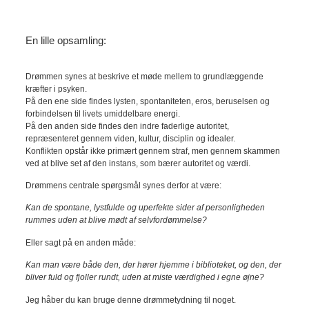
En lille opsamling:
Drømmen synes at beskrive et møde mellem to grundlæggende
kræfter i psyken.
På den ene side findes lysten, spontaniteten, eros, beruselsen og
forbindelsen til livets umiddelbare energi.
På den anden side findes den indre faderlige autoritet,
repræsenteret gennem viden, kultur, disciplin og idealer.
Konflikten opstår ikke primært gennem straf, men gennem skammen
ved at blive set af den instans, som bærer autoritet og værdi.
Drømmens centrale spørgsmål synes derfor at være:
Kan de spontane, lystfulde og uperfekte sider af personligheden
rummes uden at blive mødt af selvfordømmelse?
Eller sagt på en anden måde:
Kan man være både den, der hører hjemme i biblioteket, og den, der
bliver fuld og fjoller rundt, uden at miste værdighed i egne øjne?
Jeg håber du kan bruge denne drømmetydning til noget.