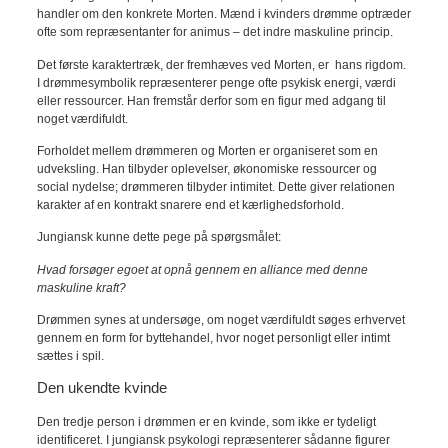
handler om den konkrete Morten. Mænd i kvinders drømme optræder
ofte som repræsentanter for animus – det indre maskuline princip.
Det første karaktertræk, der fremhæves ved Morten, er hans rigdom.
I drømmesymbolik repræsenterer penge ofte psykisk energi, værdi
eller ressourcer. Han fremstår derfor som en figur med adgang til
noget værdifuldt.
Forholdet mellem drømmeren og Morten er organiseret som en
udveksling. Han tilbyder oplevelser, økonomiske ressourcer og
social nydelse; drømmeren tilbyder intimitet. Dette giver relationen
karakter af en kontrakt snarere end et kærlighedsforhold.
Jungiansk kunne dette pege på spørgsmålet:
Hvad forsøger egoet at opnå gennem en alliance med denne
maskuline kraft?
Drømmen synes at undersøge, om noget værdifuldt søges erhvervet
gennem en form for byttehandel, hvor noget personligt eller intimt
sættes i spil.
Den ukendte kvinde
Den tredje person i drømmen er en kvinde, som ikke er tydeligt
identificeret. I jungiansk psykologi repræsenterer sådanne figurer