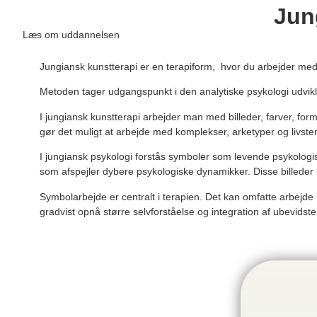
Jun
Læs om uddannelsen
Jungiansk kunstterapi er en terapiform, hvor du arbejder me
Metoden tager udgangspunkt i den analytiske psykologi udvikl
I jungiansk kunstterapi arbejder man med billeder, farver, fo
gør det muligt at arbejde med komplekser, arketyper og liv
I
jungiansk psykologi
forstås symboler som levende psykologiske
som afspejler dybere psykologiske dynamikker. Disse billeder
Symbolarbejde er centralt i terapien. Det kan omfatte arbej
gradvist opnå større selvforståelse og integration af ubevidst