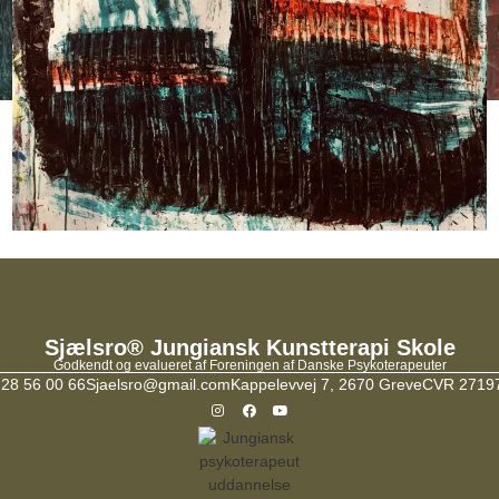
Sjælsro® Jungiansk Kunstterapi Skole
Godkendt og evalueret af Foreningen af Danske Psykoterapeuter
 28 56 00 66
Sjaelsro@gmail.com
Kappelevvej 7, 2670 Greve
CVR 2719