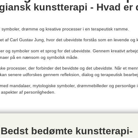
giansk kunstterapi - Hvad er 
d symboler, drømme og kreative processer i en terapeutisk ramme.
et af Carl Gustav Jung, hvor det ubevidste forstås som en levende og 
rmer og symboler som et sprog for det ubevidste. Gennem kreativt arbejd
stemaer på en nænsom og symbolsk måde.
 processer, der forbinder det bevidste og det ubevidste. Når et mennes
 kan senere udforskes gennem refleksion, dialog og terapeutisk bearbe
de med mandalaer, mytologiske symboler, drømmebilleder og personlige 
e aspekter af personligheden.
Bedst bedømte kunstterapi-