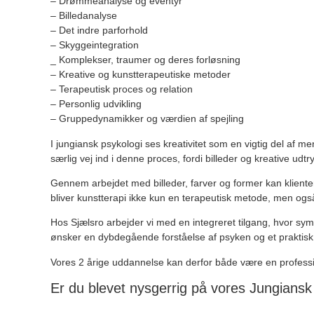
–
Drømmeanalyse
og eventyr
– Billedanalyse
– Det indre parforhold
– Skyggeintegration
_ Komplekser, traumer og deres forløsning
– Kreative og kunstterapeutiske metoder
– Terapeutisk proces og relation
– Personlig udvikling
– Gruppedynamikker og værdien af spejling
I jungiansk psykologi ses kreativitet som en vigtig del af 
særlig vej ind i denne proces, fordi billeder og kreative udt
Gennem arbejdet med billeder, farver og former kan kliente
bliver kunstterapi ikke kun en terapeutisk metode, men også 
Hos Sjælsro arbejder vi med en integreret tilgang, hvor sym
ønsker en dybdegående forståelse af psyken og et praktisk
Vores 2 årige uddannelse kan derfor både være en professio
Er du blevet nysgerrig på vores Jungians