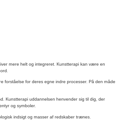
liver mere helt og integreret. Kunstterapi kan være en
 ord.
rre forståelse for deres egne indre processer. På den måde
nd. Kunstterapi uddannelsen henvender sig til dig, der
entyr og symboler.
kologisk indsigt og masser af redskaber trænes.