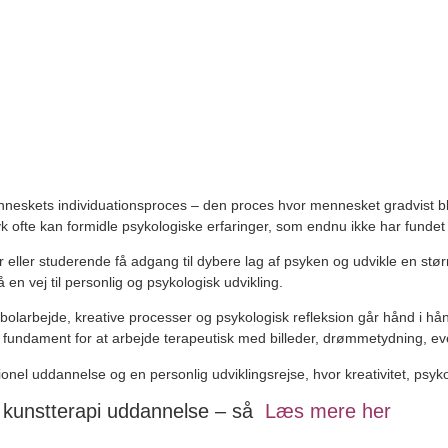
menneskets individuationsproces – den proces hvor mennesket gradvist b
ryk ofte kan formidle psykologiske erfaringer, som endnu ikke har fundet
r eller studerende få adgang til dybere lag af psyken og udvikle en stø
en vej til personlig og psykologisk udvikling.
bolarbejde, kreative processer og psykologisk refleksion går hånd i hå
 fundament for at arbejde terapeutisk med billeder, drømmetydning, ev
nel uddannelse og en personlig udviklingsrejse, hvor kreativitet, psy
k kunstterapi uddannelse – så
Læs mere
her