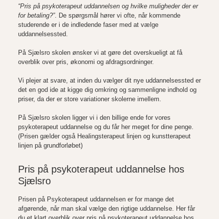
“Pris på psykoterapeut uddannelsen
o
g hvilke muligheder der er
for betaling?”
. De spørgsmål hører vi ofte, når kommende
studerende er i de indledende faser med at vælge
uddannelsessted.
På Sjælsro skolen ønsker vi at gøre det overskueligt at få
overblik over pris, økonomi og afdragsordninger.
Vi plejer at svare, at inden du vælger dit nye uddannelsessted er
det en god ide at kigge dig omkring og sammenligne indhold og
priser, da der er store variationer skolerne imellem.
På Sjælsro skolen ligger vi i den billige ende for vores
psykoterapeut uddannelse
og du får her meget for dine penge.
(Prisen gælder også Healingsterapeut linjen og kunstterapeut
linjen på grundforløbet)
Pris på psykoterapeut uddannelse hos
Sjælsro
Prisen på Psykoterapeut uddannelsen er for mange det
afgørende, når man skal vælge den rigtige uddannelse. Her får
du et klart overblik over pris på psykoterapeut uddannelse hos