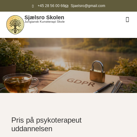
+45 28 56 00 66
Sjaelsro@gmail.com
Sjælsro Skolen
ANDR
Jungiansk Kunstterapi Skole
Pris på psykoterapeut
uddannelsen