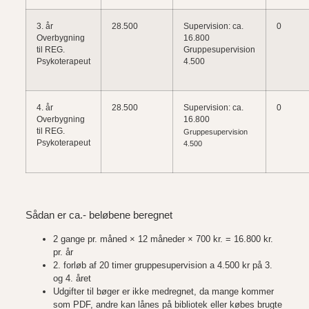
3. år
28.500
Supervision: ca.
0
Overbygning
16.800
til REG.
Gruppesupervision
Psykoterapeut
4.500
4. år
28.500
Supervision: ca.
0
Overbygning
16.800
til REG.
Gruppesupervision
Psykoterapeut
4.500
Sådan er ca.- beløbene beregnet
2 gange pr. måned × 12 måneder × 700 kr. = 16.800 kr.
pr. år
2. forløb af 20 timer gruppesupervision a 4.500 kr på 3.
og 4. året
Udgifter til bøger er ikke medregnet, da mange kommer
som PDF, andre kan lånes på bibliotek eller købes brugte