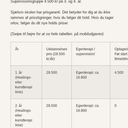
Supervisionsgruppe 4.500 kr på 3. og 4. år.
Sjælsro skolen har prisgaranti. Det betyder for dig at du ikke
rammes af prisstigninger, hvis du følger dit hold. Hvis du tager
orlov, følger du dit nye holds priser.
(Swipe til højre for at se hele tabellen. på mobiludgaven)
År
Uddannelses
Egenterapi /
Optagel
pris (28.500
supervision/
Før start
kr./år)
tilmeldi
1. år
28.500
Egenterapi: ca.
4.500
(Healings-
16.800
eller
kunstterapi
linie)
2. år
28.500
Egenterapi: ca.
0
(Healings-
16.800
eller
kunstterapi
linie)