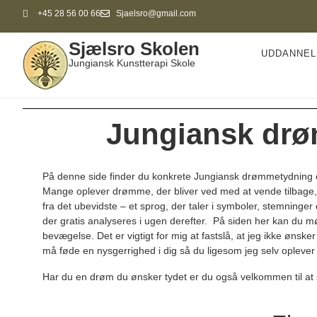
+45 28 56 00 66
Sjaelsro@gmail.com
Sjælsro Skolen
UDDANNEL
Jungiansk Kunstterapi Skole
Jungiansk drø
På denne side finder du konkrete Jungiansk drømmetydning 
Mange oplever drømme, der bliver ved med at vende tilbage, el
fra det ubevidste – et sprog, der taler i symboler, stemninge
der gratis analyseres i ugen derefter. På siden her kan du 
bevægelse. Det er vigtigt for mig at fastslå, at jeg ikke ønsk
må føde en nysgerrighed i dig så du ligesom jeg selv oplev
Har du en drøm du ønsker tydet er du også velkommen til at 