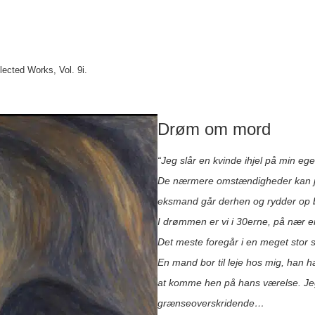
ected Works, Vol. 9i.
Drøm om mord
“Jeg slår en kvinde ihjel på min ege
De nærmere omstændigheder kan jeg
eksmand går derhen og rydder op b
I drømmen er vi i 30erne, på nær e
Det meste foregår i en meget stor 
En mand bor til leje hos mig, han h
at komme hen på hans værelse. Jeg
grænseoverskridende…