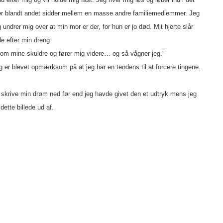
r blandt andet sidder mellem en masse andre familiemedlemmer. Jeg
undrer mig over at min mor er der, for hun er jo død. Mit hjerte slår
ede efter min dreng
m mine skuldre og fører mig videre… og så vågner jeg.”
eg er blevet opmærksom på at jeg har en tendens til at forcere tingene.
e skrive min drøm ned før end jeg havde givet den et udtryk mens jeg
ette billede ud af.