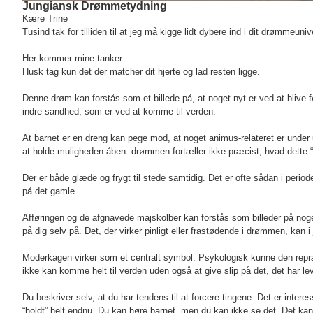
Jungiansk Drømmetydning
Kære Trine
Tusind tak for tilliden til at jeg må kigge lidt dybere ind i dit drømmeuniv
Her kommer mine tanker:
Husk tag kun det der matcher dit hjerte og lad resten ligge.
Denne drøm kan forstås som et billede på, at noget nyt er ved at blive f
indre sandhed, som er ved at komme til verden.
At barnet er en dreng kan pege mod, at noget animus-relateret er under udv
at holde muligheden åben: drømmen fortæller ikke præcist, hvad dette “b
Der er både glæde og frygt til stede samtidig. Det er ofte sådan i perio
på det gamle.
Afføringen og de afgnavede majskolber kan forstås som billeder på noge
på dig selv på. Det, der virker pinligt eller frastødende i drømmen, kan 
Moderkagen virker som et centralt symbol. Psykologisk kunne den repræs
ikke kan komme helt til verden uden også at give slip på det, det har lev
Du beskriver selv, at du har tendens til at forcere tingene. Det er inter
“holdt” helt endnu. Du kan høre barnet, men du kan ikke se det. Det kan p