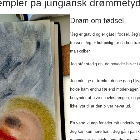
mpler på jungiansk drømmetyd
Drøm om fødsel
“Jeg er gravid og er gået i fødsel. Je
trusser. Jeg er lidt pinlig for da hun 
majskolber.
Jeg står stadig op, da hovedet bliver 
Jeg når lige at tænke, denne gang bliv
holde ham endnu før end moderkagen er
begynder at hive i navlestrengen, og 
ikke lyst til at den bliver hevet ud.
En varm klump forlader mit underliv og
Jeg kan kun høre ham. Jeg går i panik
mennesker, psykisk syge, de rækker ud 