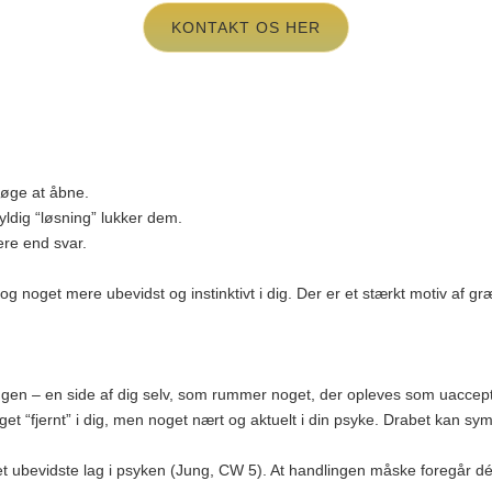
KONTAKT OS HER
søge at åbne.
dig “løsning” lukker dem.
re end svar.
noget mere ubevidst og instinktivt i dig. Der er et stærkt motiv af græ
yggen – en side af dig selv, som rummer noget, der opleves som uacceptab
et “fjernt” i dig, men noget nært og aktuelt i din psyke. Drabet kan symb
t ubevidste lag i psyken (Jung, CW 5). At handlingen måske foregår dér, 