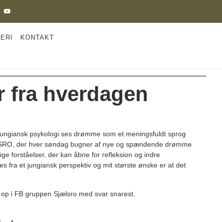
ERI
KONTAKT
 fra hverdagen
. I jungiansk psykologi ses drømme som et meningsfuldt sprog
SRO,
der hver søndag bugner af nye og spændende drømme
 forståelser, der kan åbne for refleksion og indre
es fra et jungiansk perspektiv og mit største ønske er at det
n op i FB gruppen
Sjælsro
med svar snarest.