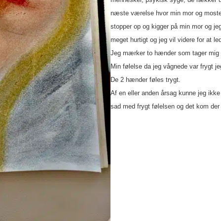
næste værelse hvor min mor og moste
stopper op og kigger på min mor og jeg 
meget hurtigt og jeg vil videre for at l
Jeg mærker to hænder som tager mig o
Min følelse da jeg vågnede var frygt j
De 2 hænder føles trygt.
Af en eller anden årsag kunne jeg ikk
sad med frygt følelsen og det kom der d