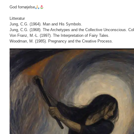
God fornøjelse
Litteratur
Jung, C.G. (1964). Man and His Symbols.
Jung, C.G. (1968). The Archetypes and the Collective Unconscious. Coll
Von Franz, M.-L. (1997). The Interpretation of Fairy Tales.
Woodman, M. (1985). Pregnancy and the Creative Process.