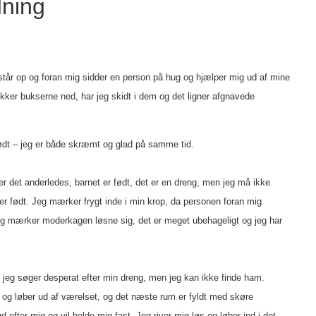
ning
g står op og foran mig sidder en person på hug og hjælper mig ud af mine
trækker bukserne ned, har jeg skidt i dem og det ligner afgnavede
født – jeg er både skræmt og glad på samme tid.
er det anderledes, barnet er født, det er en dreng, men jeg må ikke
 født. Jeg mærker frygt inde i min krop, da personen foran mig
jeg mærker moderkagen løsne sig, det er meget ubehageligt og jeg har
 jeg søger desperat efter min dreng, men jeg kan ikke finde ham.
 og løber ud af værelset, og det næste rum er fyldt med skøre
efter mig og vil holde mig fast. Jeg river mig løs og løber ind i det