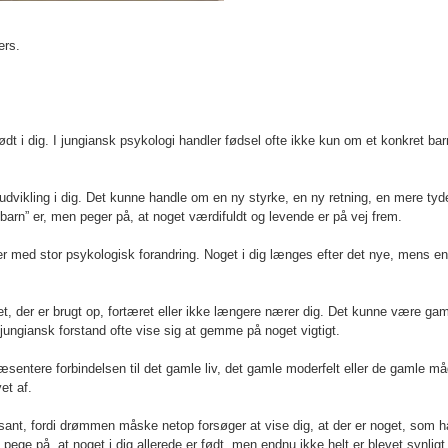
ers.
ødt i dig. I jungiansk psykologi handler fødsel ofte ikke kun om et konkret ba
ikling i dig. Det kunne handle om en ny styrke, en ny retning, en mere tydelig 
arn” er, men peger på, at noget værdifuldt og levende er på vej frem.
der med stor psykologisk forandring. Noget i dig længes efter det nye, mens en
t, der er brugt op, fortæret eller ikke længere nærer dig. Det kunne være ga
i jungiansk forstand ofte vise sig at gemme på noget vigtigt.
entere forbindelsen til det gamle liv, det gamle moderfelt eller de gamle m
et af.
essant, fordi drømmen måske netop forsøger at vise dig, at der er noget, som har
ege på, at noget i dig allerede er født, men endnu ikke helt er blevet synligt e