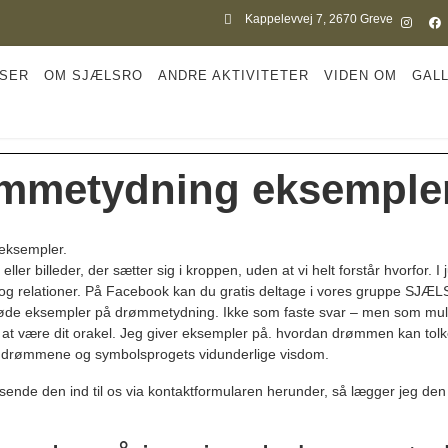
Kappelevvej 7, 2670 Greve
SER
OM SJÆLSRO
ANDRE AKTIVITETER
VIDEN OM
GALL
mmetydning eksempler
eksempler.
ler billeder, der sætter sig i kroppen, uden at vi helt forstår hvorfor
r og relationer. På Facebook kan du gratis deltage i vores gruppe
SJÆL
møde eksempler på drømmetydning. Ikke som faste svar – men som mulige
er at være dit orakel. Jeg giver eksempler på. hvordan drømmen kan tolk
er drømmene og symbolsprogets vidunderlige visdom.
sende den ind til os via kontaktformularen herunder, så lægger jeg de