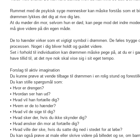
Rummet med de psykisk syge mennesker kan måske forstås som et billede
drømmen lykkes det dig at rive dig løs.
At du møder din mor, selvom hun er død, kan pege mod det indre moderkom
må give videre på din egen måde.
De to hænder virker som et vigtigt symbol i drømmen. De føles trygge og 
processen. Noget i dig bliver holdt og guidet videre.
Set i forhold til individuation kan drømmen måske pege på, at du er i g
have tillid til, at det nye nok skal vise sig i sit eget tempo.
Forslag til aktiv imagination
Du kunne prøve at vende tilbage til drømmen i en rolig stund og forestille
Du kan stille spørgsmål som:
• Hvor er drengen?
• Hvordan ser han ud?
• Hvad vil han fortælle dig?
• Hvem er de to hænder?
• Hvad vil de sige til dig?
• Hvad sker der, hvis du ikke skynder dig?
• Hvad ønsker din mor at fortælle dig?
• Hvad ville der ske, hvis du satte dig ned i stedet for at løbe?
Du kan også prøve at male eller skrive videre på billedet og se, om ba