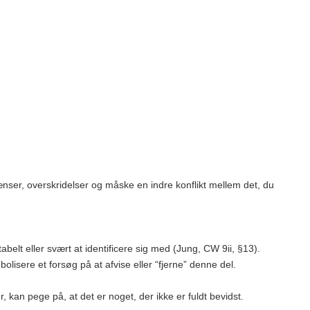
nser, overskridelser og måske en indre konflikt mellem det, du
elt eller svært at identificere sig med (Jung, CW 9ii, §13).
olisere et forsøg på at afvise eller “fjerne” denne del.
kan pege på, at det er noget, der ikke er fuldt bevidst.