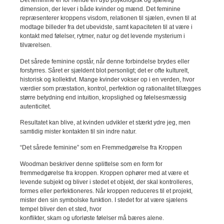
Det feminine er for hende en dyb psykologisk og sjælelig
dimension, der lever i både kvinder og mænd. Det feminine
repræsenterer kroppens visdom, relationen til sjælen, evnen til at
modtage billeder fra det ubevidste, samt kapaciteten til at være i
kontakt med følelser, rytmer, natur og det levende mysterium i
tilværelsen.
Det sårede feminine opstår, når denne forbindelse brydes eller
forstyrres. Såret er sjældent blot personligt; det er ofte kulturelt,
historisk og kollektivt. Mange kvinder vokser op i en verden, hvor
værdier som præstation, kontrol, perfektion og rationalitet tillægges
større betydning end intuition, kropslighed og følelsesmæssig
autenticitet.
Resultatet kan blive, at kvinden udvikler et stærkt ydre jeg, men
samtidig mister kontakten til sin indre natur.
“Det sårede feminine” som en Fremmedgørelse fra Kroppen
Woodman beskriver denne splittelse som en form for
fremmedgørelse fra kroppen. Kroppen ophører med at være et
levende subjekt og bliver i stedet et objekt, der skal kontrolleres,
formes eller perfektioneres. Når kroppen reduceres til et projekt,
mister den sin symbolske funktion. I stedet for at være sjælens
tempel bliver den et sted, hvor
konflikter, skam og uforløste følelser må bæres alene.