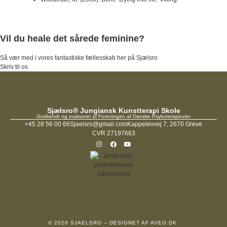
Vil du heale det sårede feminine?
Så vær med i vores fantastiske fællesskab her på Sjælsro
Skriv til os
Sjælsro® Jungiansk Kunstterapi Skole
Godkendt og evalueret af Foreningen af Danske Psykoterapeuter
+45 28 56 00 66
Sjaelsro@gmail.com
Kappelevvej 7, 2670 Greve
CVR 27197663
© 2026 SJAELSRO – DESIGNET AF
AVEO.DK