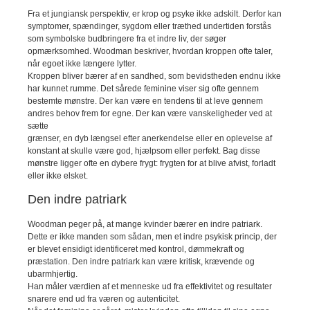
Fra et jungiansk perspektiv, er krop og psyke ikke adskilt. Derfor kan
symptomer, spændinger, sygdom eller træthed undertiden forstås
som symbolske budbringere fra et indre liv, der søger
opmærksomhed. Woodman beskriver, hvordan kroppen ofte taler,
når egoet ikke længere lytter.
Kroppen bliver bærer af en sandhed, som bevidstheden endnu ikke
har kunnet rumme. Det sårede feminine viser sig ofte gennem
bestemte mønstre. Der kan være en tendens til at leve gennem
andres behov frem for egne. Der kan være vanskeligheder ved at
sætte
grænser, en dyb længsel efter anerkendelse eller en oplevelse af
konstant at skulle være god, hjælpsom eller perfekt. Bag disse
mønstre ligger ofte en dybere frygt: frygten for at blive afvist, forladt
eller ikke elsket.
Den indre patriark
Woodman peger på, at mange kvinder bærer en indre patriark.
Dette er ikke manden som sådan, men et indre psykisk princip, der
er blevet ensidigt identificeret med kontrol, dømmekraft og
præstation. Den indre patriark kan være kritisk, krævende og
ubarmhjertig.
Han måler værdien af et menneske ud fra effektivitet og resultater
snarere end ud fra væren og autenticitet.