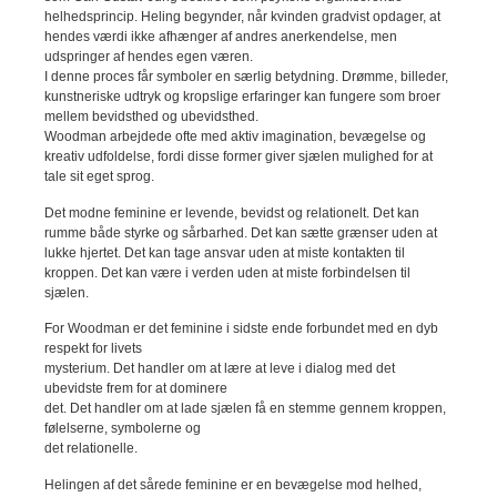
helhedsprincip. Heling begynder, når kvinden gradvist opdager, at
hendes værdi ikke afhænger af andres anerkendelse, men
udspringer af hendes egen væren.
I denne proces får symboler en særlig betydning. Drømme, billeder,
kunstneriske udtryk og kropslige erfaringer kan fungere som broer
mellem bevidsthed og ubevidsthed.
Woodman arbejdede ofte med aktiv imagination, bevægelse og
kreativ udfoldelse, fordi disse former giver sjælen mulighed for at
tale sit eget sprog.
Det modne feminine er levende, bevidst og relationelt. Det kan
rumme både styrke og sårbarhed. Det kan sætte grænser uden at
lukke hjertet. Det kan tage ansvar uden at miste kontakten til
kroppen. Det kan være i verden uden at miste forbindelsen til
sjælen.
For Woodman er det feminine i sidste ende forbundet med en dyb
respekt for livets
mysterium. Det handler om at lære at leve i dialog med det
ubevidste frem for at dominere
det. Det handler om at lade sjælen få en stemme gennem kroppen,
følelserne, symbolerne og
det relationelle.
Helingen af det sårede feminine er en bevægelse mod helhed,