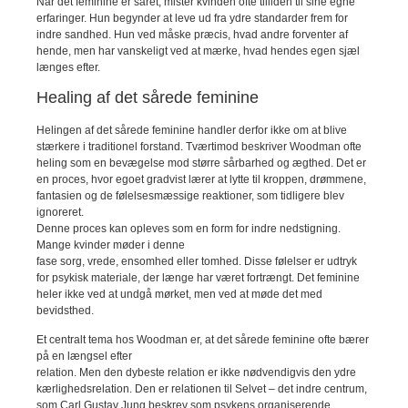
Når det feminine er såret, mister kvinden ofte tilliden til sine egne
erfaringer. Hun begynder at leve ud fra ydre standarder frem for
indre sandhed. Hun ved måske præcis, hvad andre forventer af
hende, men har vanskeligt ved at mærke, hvad hendes egen sjæl
længes efter.
Healing af det sårede feminine
Helingen af det sårede feminine handler derfor ikke om at blive
stærkere i traditionel forstand. Tværtimod beskriver Woodman ofte
heling som en bevægelse mod større sårbarhed og ægthed. Det er
en proces, hvor egoet gradvist lærer at lytte til kroppen, drømmene,
fantasien og de følelsesmæssige reaktioner, som tidligere blev
ignoreret.
Denne proces kan opleves som en form for indre nedstigning.
Mange kvinder møder i denne
fase sorg, vrede, ensomhed eller tomhed. Disse følelser er udtryk
for psykisk materiale, der længe har været fortrængt. Det feminine
heler ikke ved at undgå mørket, men ved at møde det med
bevidsthed.
Et centralt tema hos Woodman er, at det sårede feminine ofte bærer
på en længsel efter
relation. Men den dybeste relation er ikke nødvendigvis den ydre
kærlighedsrelation. Den er relationen til Selvet – det indre centrum,
som Carl Gustav Jung beskrev som psykens organiserende