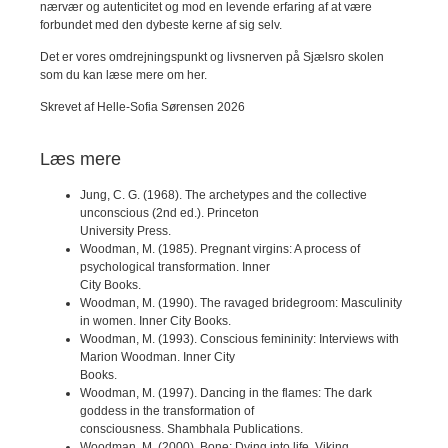
nærvær og autenticitet og mod en levende erfaring af at være
forbundet med den dybeste kerne af sig selv.
Det er vores omdrejningspunkt og livsnerven på
Sjælsro skolen
som du kan læse mere om her
.
Skrevet af
Helle-Sofia Sørensen
2026
Læs mere
Jung, C. G. (1968). The archetypes and the collective
unconscious (2nd ed.). Princeton
University Press.
Woodman, M. (1985). Pregnant virgins: A process of
psychological transformation. Inner
City Books.
Woodman, M. (1990). The ravaged bridegroom: Masculinity
in women. Inner City Books.
Woodman, M. (1993). Conscious femininity: Interviews with
Marion Woodman. Inner City
Books.
Woodman, M. (1997). Dancing in the flames: The dark
goddess in the transformation of
consciousness. Shambhala Publications.
Woodman, M. (2000). Bone: Dying into life. Viking.