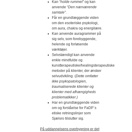
Kan
“holde rummet”
og kan
anvende “
Den nærværende
samtale”
.
Får en grundlæggende viden
om den esoteriske psykologi,
om aura, chakra og energilære.
Kan anvende auragrammer på
sig selv, som forebyggende,
helende og forløsende
værktøjer.
Selvstændigt kan anvende
enkle mindfulde og
kunstterapeutiske/healingsterapeutiske
metoder på klienter, der ønsker
selvudvikling. (
Dette omfatter
ikke psykopatologien,
traumatiserede klienter og
klienter med afhængigheds
problematikker.)
Har en grundlæggende viden
om og forståelse for FaDP´s
etiske retningslinjer som
Sjælsro tilslutter sig.
På uddannelsens overbygning er det