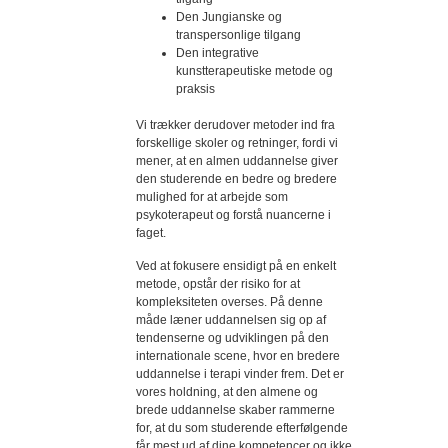
Den Jungianske og
transpersonlige tilgang
Den integrative
kunstterapeutiske metode og
praksis
Vi trækker derudover metoder ind fra
forskellige skoler og retninger, fordi vi
mener, at en almen uddannelse giver
den studerende en bedre og bredere
mulighed for at arbejde som
psykoterapeut og forstå nuancerne i
faget.
Ved at fokusere ensidigt på en enkelt
metode, opstår der risiko for at
kompleksiteten overses. På denne
måde læner uddannelsen sig op af
tendenserne og udviklingen på den
internationale scene, hvor en bredere
uddannelse i terapi vinder frem. Det er
vores holdning, at den almene og
brede uddannelse skaber rammerne
for, at du som studerende efterfølgende
får mest ud af dine kompetencer og ikke