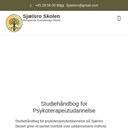
+45 28 56 00 66
Sjaelsro@gmail.com
Sjælsro Skolen
ANDR
Jungiansk Kunstterapi Skole
Studiehåndbog for
Psykoterapeutudannelse
Studiehåndbog for psykoterapeutuddannelse på Sjælsro
Skolen giver et samlet overblik over uddannelsens indhold,