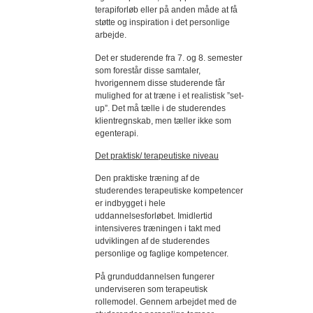
terapiforløb eller på anden måde at få
støtte og inspiration i det personlige
arbejde.
Det er studerende fra 7. og 8. semester
som forestår disse samtaler,
hvorigennem disse studerende får
mulighed for at træne i et realistisk ”set-
up”. Det må tælle i de studerendes
klientregnskab, men tæller ikke som
egenterapi.
Det praktisk/ terapeutiske niveau
Den praktiske træning af de
studerendes terapeutiske kompetencer
er indbygget i hele
uddannelsesforløbet. Imidlertid
intensiveres træningen i takt med
udviklingen af de studerendes
personlige og faglige kompetencer.
På grunduddannelsen fungerer
underviseren som terapeutisk
rollemodel. Gennem arbejdet med de