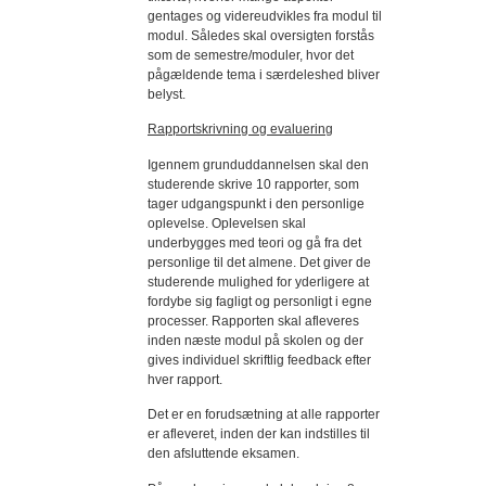
gentages og videreudvikles fra modul til
modul. Således skal oversigten forstås
som de semestre/moduler, hvor det
pågældende tema i særdeleshed bliver
belyst.
Rapportskrivning og evaluering
Igennem grunduddannelsen skal den
studerende skrive 10 rapporter, som
tager udgangspunkt i den personlige
oplevelse. Oplevelsen skal
underbygges med teori og gå fra det
personlige til det almene. Det giver de
studerende mulighed for yderligere at
fordybe sig fagligt og personligt i egne
processer. Rapporten skal afleveres
inden næste modul på skolen og der
gives individuel skriftlig feedback efter
hver rapport.
Det er en forudsætning at alle rapporter
er afleveret, inden der kan indstilles til
den afsluttende eksamen.