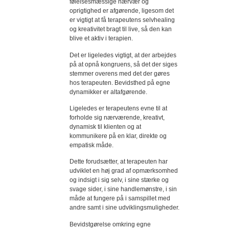
følelsesmæssige nærvær og
oprigtighed er afgørende, ligesom det
er vigtigt at få terapeutens selvhealing
og kreativitet bragt til live, så den kan
blive et aktiv i terapien.
Det er ligeledes vigtigt, at der arbejdes
på at opnå kongruens, så det der siges
stemmer overens med det der gøres
hos terapeuten. Bevidsthed på egne
dynamikker er altafgørende.
Ligeledes er terapeutens evne til at
forholde sig nærværende, kreativt,
dynamisk til klienten og at
kommunikere på en klar, direkte og
empatisk måde.
Dette forudsætter, at terapeuten har
udviklet en høj grad af opmærksomhed
og indsigt i sig selv, i sine stærke og
svage sider, i sine handlemønstre, i sin
måde at fungere på i samspillet med
andre samt i sine udviklingsmuligheder.
Bevidstgørelse omkring egne