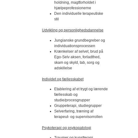
holdning, magtforholdet i
hjælpeprofessionerne
Den individuelle terapeutiske
stil
Udvikling og personlighedsdannelse
Jungianske grundbegreber og
individuationsprocessen
Krænkelser af selvet, brud på
Ego-Selv aksen, forladthed,
skam og skyld, tab, sorg og
adskillelse
Individet og fællesskabet
Etablering af et trygt og lærende
fællesskab og
studie/procesgrupper
Gruppeterapi, studiegrupper
Selverfaring, træning af
terapeut- og supervisorrollen
Psykoterapi og psykopatologi
Traumer og kunstterapi