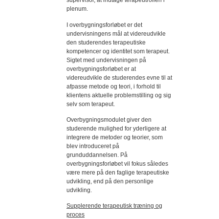
supervisor, at indtage terapeutrollen i
plenum.
I overbygningsforløbet er det
undervisningens mål at videreudvikle
den studerendes terapeutiske
kompetencer og identitet som terapeut.
Sigtet med undervisningen på
overbygningsforløbet er at
videreudvikle de studerendes evne til at
afpasse metode og teori, i forhold til
klientens aktuelle problemstilling og sig
selv som terapeut.
Overbygningsmodulet giver den
studerende mulighed for yderligere at
integrere de metoder og teorier, som
blev introduceret på
grunduddannelsen. På
overbygningsforløbet vil fokus således
være mere på den faglige terapeutiske
udvikling, end på den personlige
udvikling.
Supplerende terapeutisk træning og
proces