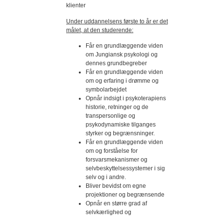
klienter
Under uddannelsens første to år er det
målet, at den studerende:
Får en grundlæggende viden
om Jungiansk psykologi og
dennes grundbegreber
Får en grundlæggende viden
om og erfaring i drømme og
symbolarbejdet
Opnår indsigt i psykoterapiens
historie, retninger og de
transpersonlige og
psykodynamiske tilganges
styrker og begrænsninger.
Får en grundlæggende viden
om og forståelse for
forsvarsmekanismer og
selvbeskyttelsessystemer i sig
selv og i andre.
Bliver bevidst om egne
projektioner og begrænsende
Opnår en større grad af
selvkærlighed og