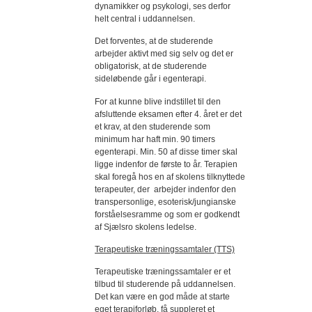
dynamikker og psykologi, ses derfor
helt central i uddannelsen.
Det forventes, at de studerende
arbejder aktivt med sig selv og det er
obligatorisk, at de studerende
sideløbende går i egenterapi.
For at kunne blive indstillet til den
afsluttende eksamen efter 4. året er det
et krav, at den studerende som
minimum har haft min. 90 timers
egenterapi. Min. 50 af disse timer skal
ligge indenfor de første to år. Terapien
skal foregå hos en af skolens tilknyttede
terapeuter, der arbejder indenfor den
transpersonlige, esoterisk/jungianske
forståelsesramme og som er godkendt
af Sjælsro skolens ledelse.
Terapeutiske træningssamtaler (TTS)
Terapeutiske træningssamtaler er et
tilbud til studerende på uddannelsen.
Det kan være en god måde at starte
eget terapiforløb, få suppleret et