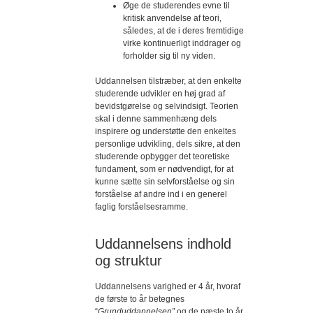
Øge de studerendes evne til
kritisk anvendelse af teori,
således, at de i deres fremtidige
virke kontinuerligt inddrager og
forholder sig til ny viden.
Uddannelsen tilstræber, at den enkelte
studerende udvikler en høj grad af
bevidstgørelse og selvindsigt. Teorien
skal i denne sammenhæng dels
inspirere og understøtte den enkeltes
personlige udvikling, dels sikre, at den
studerende opbygger det teoretiske
fundament, som er nødvendigt, for at
kunne sætte sin selvforståelse og sin
forståelse af andre ind i en generel
faglig forståelsesramme.
Uddannelsens indhold
og struktur
Uddannelsens varighed er 4 år, hvoraf
de første to år betegnes
“
Grunduddannelsen”
og de næste to år