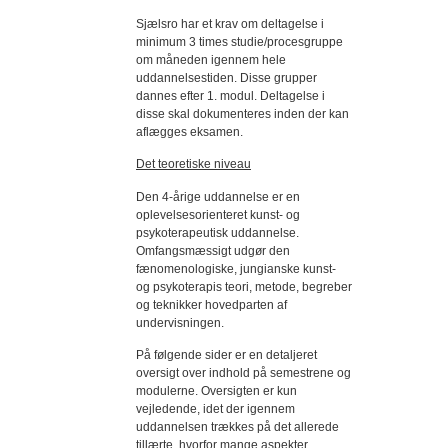
Sjælsro har et krav om deltagelse i
minimum 3 times studie/procesgruppe
om måneden igennem hele
uddannelsestiden. Disse grupper
dannes efter 1. modul. Deltagelse i
disse skal dokumenteres inden der kan
aflægges eksamen.
Det teoretiske niveau
Den 4-årige uddannelse er en
oplevelsesorienteret kunst- og
psykoterapeutisk uddannelse.
Omfangsmæssigt udgør den
fænomenologiske, jungianske kunst-
og psykoterapis teori, metode, begreber
og teknikker hovedparten af
undervisningen.
På følgende sider er en detaljeret
oversigt over indhold på semestrene og
modulerne. Oversigten er kun
vejledende, idet der igennem
uddannelsen trækkes på det allerede
tillærte, hvorfor mange aspekter