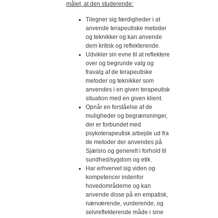
målet, at den studerende:
Tilegner sig færdigheder i at
anvende terapeutiske metoder
og teknikker og kan anvende
dem kritisk og reflekterende.
Udvikler sin evne til at reflektere
over og begrunde valg og
fravalg af de terapeutiske
metoder og teknikker som
anvendes i en given terapeutisk
situation med en given klient.
Opnår en forståelse af de
muligheder og begrænsninger,
der er forbundet med
psykoterapeutisk arbejde ud fra
de metoder der anvendes på
Sjælsro og generelt i forhold til
sundhed/sygdom og etik.
Har erhvervet sig viden og
kompetencer indenfor
hovedområderne og kan
anvende disse på en empatisk,
nærværende, vurderende, og
selvreflekterende måde i sine