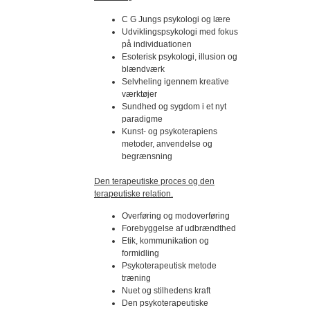
C G Jungs psykologi og lære
Udviklingspsykologi med fokus
på individuationen
Esoterisk psykologi, illusion og
blændværk
Selvheling igennem kreative
værktøjer
Sundhed og sygdom i et nyt
paradigme
Kunst- og psykoterapiens
metoder, anvendelse og
begrænsning
Den terapeutiske proces og den
terapeutiske relation.
Overføring og modoverføring
Forebyggelse af udbrændthed
Etik, kommunikation og
formidling
Psykoterapeutisk metode
træning
Nuet og stilhedens kraft
Den psykoterapeutiske