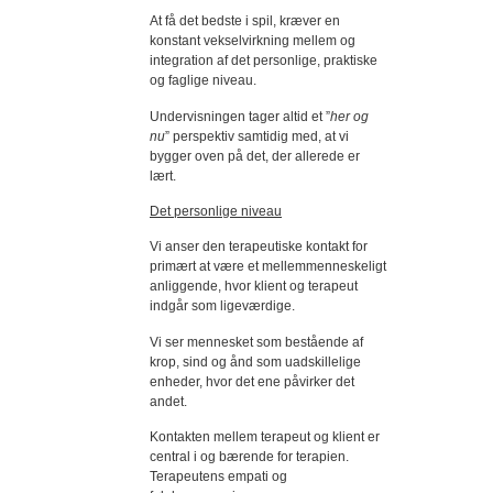
At få det bedste i spil, kræver en
konstant vekselvirkning mellem og
integration af det personlige, praktiske
og faglige niveau.
Undervisningen tager altid et ”
her og
nu
” perspektiv samtidig med, at vi
bygger oven på det, der allerede er
lært.
Det personlige niveau
Vi anser den terapeutiske kontakt for
primært at være et mellemmenneskeligt
anliggende, hvor klient og terapeut
indgår som ligeværdige.
Vi ser mennesket som bestående af
krop, sind og ånd som uadskillelige
enheder, hvor det ene påvirker det
andet.
Kontakten mellem terapeut og klient er
central i og bærende for terapien.
Terapeutens empati og