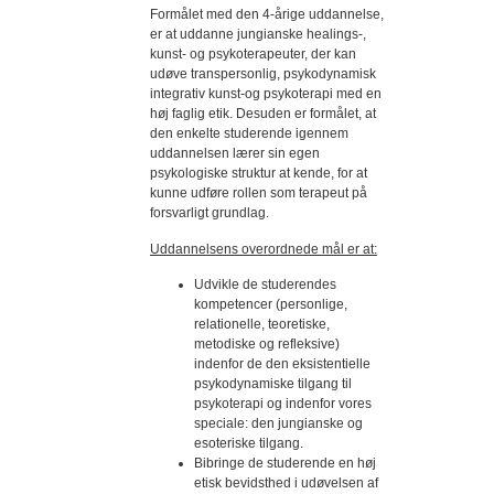
Formålet med den 4-årige uddannelse,
er at uddanne jungianske healings-,
kunst- og psykoterapeuter, der kan
udøve transpersonlig, psykodynamisk
integrativ kunst-og psykoterapi med en
høj faglig etik. Desuden er formålet, at
den enkelte studerende igennem
uddannelsen lærer sin egen
psykologiske struktur at kende, for at
kunne udføre rollen som terapeut på
forsvarligt grundlag.
Uddannelsens overordnede mål er at:
Udvikle de studerendes
kompetencer (personlige,
relationelle, teoretiske,
metodiske og refleksive)
indenfor de den eksistentielle
psykodynamiske tilgang til
psykoterapi og indenfor vores
speciale: den jungianske og
esoteriske tilgang.
Bibringe de studerende en høj
etisk bevidsthed i udøvelsen af