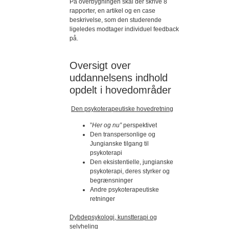
På overbygningen skal der skrive 8
rapporter, en artikel og en case
beskrivelse, som den studerende
ligeledes modtager individuel feedback
på.
Oversigt over
uddannelsens indhold
opdelt i hovedområder
Den psykoterapeutiske hovedretning
”
Her
og
nu”
perspektivet
Den transpersonlige og
Jungianske tilgang til
psykoterapi
Den eksistentielle, jungianske
psykoterapi, deres styrker og
begrænsninger
Andre psykoterapeutiske
retninger
Dybdepsykologi, kunstterapi og
selvheling