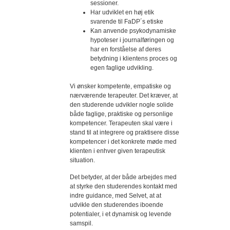
sessioner.
Har udviklet en høj etik
svarende til FaDP´s etiske
Kan anvende psykodynamiske
hypoteser i journalføringen og
har en forståelse af deres
betydning i klientens proces og
egen faglige udvikling.
Vi ønsker kompetente, empatiske og
nærværende terapeuter. Det kræver, at
den studerende udvikler nogle solide
både faglige, praktiske og personlige
kompetencer. Terapeuten skal være i
stand til at integrere og praktisere disse
kompetencer i det konkrete møde med
klienten i enhver given terapeutisk
situation.
Det betyder, at der både arbejdes med
at styrke den studerendes kontakt med
indre guidance, med Selvet, at at
udvikle den studerendes iboende
potentialer, i et dynamisk og levende
samspil.