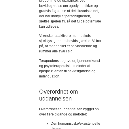
sygdomme og ubalancer. Ved
bevidstgørelse om egodynamikker og
gradvis frigørelse af det illusoriske net,
der har indhyllet personligheden,
sættes sjælen fri, så det fulde potentiale
kan udleves.
Vi ønsker at aktivere menneskets
sjælslys igennem bevidstgørelse. Vi tror
på, at mennesket er selvhealende og
rummer alle svar i sig.
Terapeutens opgave er, igennem kunst-
og psykoterapeutiske metoder at
hjælpe klienten til bevidstgørelse og
individuation.
Overordnet om
uddannelsen
Overordnet er uddannelsen bygget op
over flere tilgange og metoder:
Den humanistiske/eksistentielle
tilgang