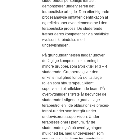
studerendes personlige temaer,
demonstrerer underviseren det
terapeutiske arbejde. Den efterfølgende
procesanalyse omfatter identifikation af
og refleksioner over elementerne i den
terapeutiske proces. De studerende
træner deres kompetencer via praktiske
øvelser i forbindelse med
undervisningen.
På grunduddannelsen indgår udover
de faglige kompetencer, træning i
mindre grupper, som typisk tæller 3 – 4
studerende. Grupperne giver den
enkelte mulighed for på skift at tage
rollen som hhv. terapeut, klient,
supervisor i et reflekterende team. På
overbygningens første år begynder de
studerende i stigende grad at tage
terapeutrollen i de obligatoriske proces-
terapi-runder som foregår under
underviserens supervision. Under
terapisessioner i plenum, får de
studerende også på overbygningen
mulighed for, med underviseren som