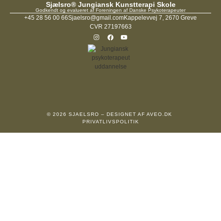
Sjælsro® Jungiansk Kunstterapi Skole
Godkendt og evalueret af Foreningen af Danske Psykoterapeuter
+45 28 56 00 66
Sjaelsro@gmail.com
Kappelevvej 7, 2670 Greve
CVR 27197663
© 2026 SJAELSRO – DESIGNET AF
AVEO.DK
PRIVATLIVSPOLITIK