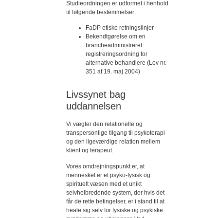
Studieordningen er udformet i henhold
til følgende bestemmelser:
FaDP etiske retningslinjer
Bekendtgørelse om en
brancheadministreret
registreringsordning for
alternative behandlere (Lov nr.
351 af 19. maj 2004)
Livssynet bag
uddannelsen
Vi vægter den relationelle og
transpersonlige tilgang til psykoterapi
og den ligeværdige relation mellem
klient og terapeut.
Vores omdrejningspunkt er, at
mennesket er et psyko-fysisk og
spirituelt væsen med et unikt
selvhelbredende system, der hvis det
får de rette betingelser, er i stand til at
heale sig selv for fysiske og psykiske