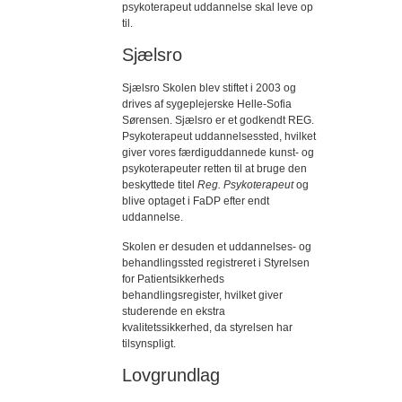
psykoterapeut uddannelse skal leve op
til.
Sjælsro
Sjælsro Skolen blev stiftet i 2003 og
drives af sygeplejerske Helle-Sofia
Sørensen. Sjælsro er et godkendt REG.
Psykoterapeut uddannelsessted, hvilket
giver vores færdiguddannede kunst- og
psykoterapeuter retten til at bruge den
beskyttede titel
Reg. Psykoterapeut
og
blive optaget i FaDP efter endt
uddannelse.
Skolen er desuden et uddannelses- og
behandlingssted registreret i Styrelsen
for Patientsikkerheds
behandlingsregister, hvilket giver
studerende en ekstra
kvalitetssikkerhed, da styrelsen har
tilsynspligt.
Lovgrundlag