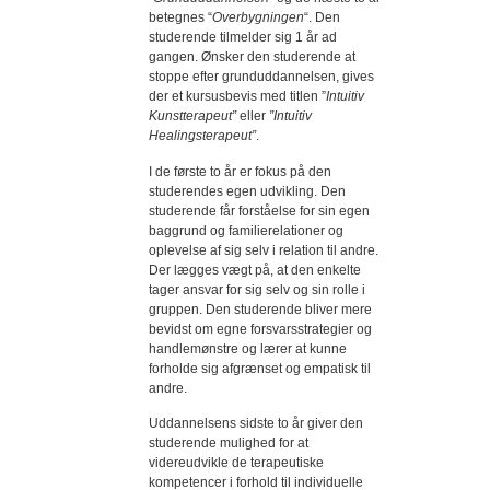
betegnes “
Overbygningen
“. Den
studerende tilmelder sig 1 år ad
gangen. Ønsker den studerende at
stoppe efter grunduddannelsen, gives
der et kursusbevis med titlen ”
Intuitiv
Kunstterapeut”
eller
”Intuitiv
Healingsterapeut”
.
I de første to år er fokus på den
studerendes egen udvikling. Den
studerende får forståelse for sin egen
baggrund og familierelationer og
oplevelse af sig selv i relation til andre.
Der lægges vægt på, at den enkelte
tager ansvar for sig selv og sin rolle i
gruppen. Den studerende bliver mere
bevidst om egne forsvarsstrategier og
handlemønstre og lærer at kunne
forholde sig afgrænset og empatisk til
andre.
Uddannelsens sidste to år giver den
studerende mulighed for at
videreudvikle de terapeutiske
kompetencer i forhold til individuelle