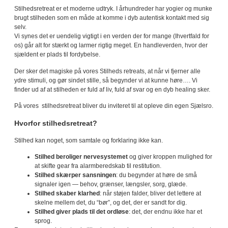
Stilhedsretreat er et moderne udtryk. I århundreder har yogier og munke
brugt stilheden som en måde at komme i dyb autentisk kontakt med sig
selv.
Vi synes det er uendelig vigtigt i en verden der for mange (Ihvertfald for
os) går alt for stærkt og larmer rigtig meget. En handleverden, hvor der
sjældent er plads til fordybelse.
Der sker det magiske på vores Stilheds retreats, at når vi fjerner alle
ydre stimuli, og gør sindet stille, så begynder vi at kunne høre…. Vi
finder ud af at stilheden er fuld af liv, fuld af svar og en dyb healing sker.
På vores stilhedsretreat bliver du inviteret til at opleve din egen Sjælsro.
Hvorfor stilhedsretreat?
Stilhed kan noget, som samtale og forklaring ikke kan.
Stilhed beroliger nervesystemet
og giver kroppen mulighed for
at skifte gear fra alarmberedskab til restitution.
Stilhed skærper sansningen
: du begynder at høre de små
signaler igen — behov, grænser, længsler, sorg, glæde.
Stilhed skaber klarhed
: når støjen falder, bliver det lettere at
skelne mellem det, du “bør”, og det, der er sandt for dig.
Stilhed giver plads til det ordløse
: det, der endnu ikke har et
sprog.