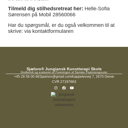
Tilmeld dig stilhedsretreat her:
Helle-Sofia
Sørensen på Mobil 28560066
Har du spørgsmål, er du også velkommen til at
skrive:
via kontaktformularen
Sjælsro® Jungiansk Kunstterapi Skole
Godkendt og evalueret af Foreningen af Danske Psykoterapeuter
+45 28 56 00 66
Sjaelsro@gmail.com
Kappelevvej 7, 2670 Greve
CVR 27197663