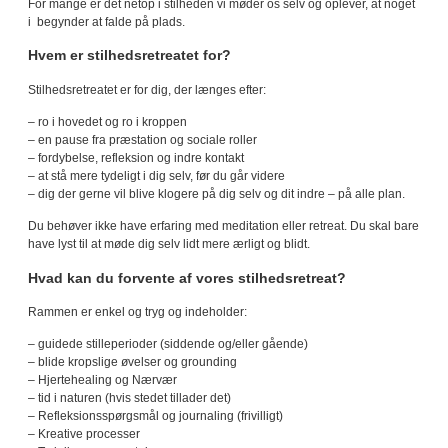
For mange er det netop i stilheden vi møder os selv og oplever, at noget
i begynder at falde på plads.
Hvem er stilhedsretreatet for?
Stilhedsretreatet er for dig, der længes efter:
– ro i hovedet og ro i kroppen
– en pause fra præstation og sociale roller
– fordybelse, refleksion og indre kontakt
– at stå mere tydeligt i dig selv, før du går videre
– dig der gerne vil blive klogere på dig selv og dit indre – på alle plan.
Du behøver ikke have erfaring med meditation eller retreat. Du skal bare
have lyst til at møde dig selv lidt mere ærligt og blidt.
Hvad kan du forvente af vores stilhedsretreat?
Rammen er enkel og tryg og indeholder:
– guidede stilleperioder (siddende og/eller gående)
– blide kropslige øvelser og grounding
– Hjertehealing og Nærvær
– tid i naturen (hvis stedet tillader det)
– Refleksionsspørgsmål og journaling (frivilligt)
– Kreative processer