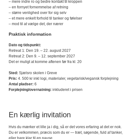
– mere indre ro og bedre kontakt til kroppen
– en fornyet fornemmelse af retning
– større venlighed over for sig selv
– et mere enkelt forhold til tanker og følelser
– mod til at vælge det, der nærer
Praktisk information
Dato og tidspunkt:
Retreat 1: Den 19. – 22. august 2027
Retreat 2: Den 9. – 12. september 2027
Det er muligt at komme aftenen før fra kl. 20
Sted:
Sjælsro skolen i Greve
Pris:
4. 500 kr inkl logi, materialer, vegetarisk/vegansk forplejning
Antal pladser:
6
Forplejning/overnatning:
inkluderet i prisen
En kærlig invitation
Hvis du mærker et lille ja i dig, så er det vores erfaring at det er nok.
Du er velkommen, præcis som du er — træt, søgende, fuld af tanker,
eller bare klar til en pause.