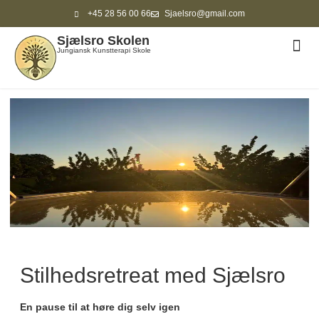
+45 28 56 00 66
Sjaelsro@gmail.com
Sjælsro Skolen
ANDR
Jungiansk Kunstterapi Skole
Stilhedsretreat med Sjælsro
En pause til at høre dig selv igen